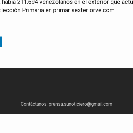
a había 211.694 venezolanos en el exterior que actu
 Elección Primaria en primariaexteriorve.com
Contáctanos:
prensa.sunoticiero@gmail.com
¿Quieres anunciar con nosotros?
Escríbenos a:
mercadeo.sunoticiero@gmail.com