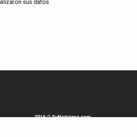
alizaron sus datos
2016 © SuNoticiero.com
Todos los derechos reservados. Rif: J-40176191-7