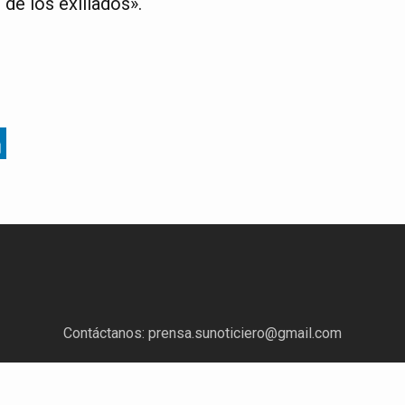
 de los exiliados».
Contáctanos:
prensa.sunoticiero@gmail.com
¿Quieres anunciar con nosotros?