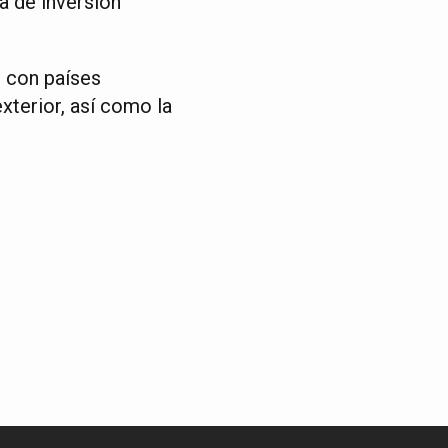
a de inversión
 con países
exterior, así como la