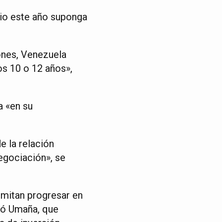
io este año suponga
ones, Venezuela
os 10 o 12 años»,
 «en su
e la relación
egociación», se
rmitan progresar en
ió Umaña, que