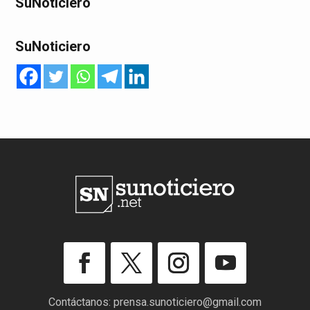
SuNoticiero
SuNoticiero
Contáctanos:
prensa.sunoticiero@gmail.com