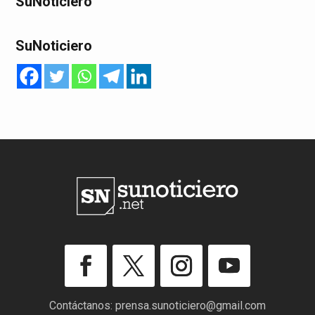
SuNoticiero
SuNoticiero
Contáctanos:
prensa.sunoticiero@gmail.com