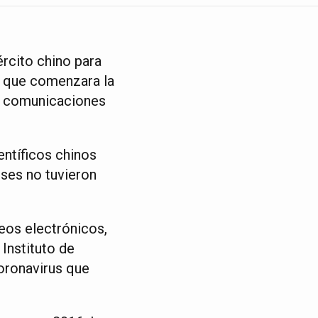
ército chino para
e que comenzara la
n comunicaciones
entíficos chinos
nses no tuvieron
eos electrónicos,
Instituto de
oronavirus que