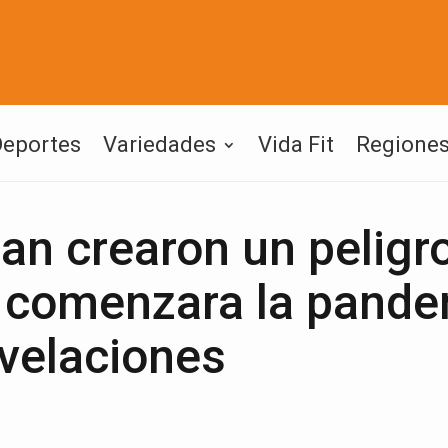
Deportes
Variedades
Vida Fit
Regione
an crearon un peligr
e comenzara la pand
evelaciones