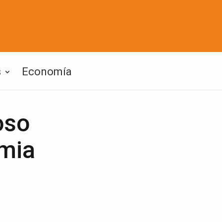
s
Economía
oso
emia