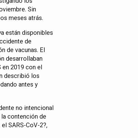
stigando los
noviembre. Sin
dos meses atrás.
ya están disponibles
accidente de
ón de vacunas. El
ón desarrollaban
 en 2019 con el
n describió los
rdando antes y
idente no intencional
 la contención de
ra el SARS-CoV-2?,