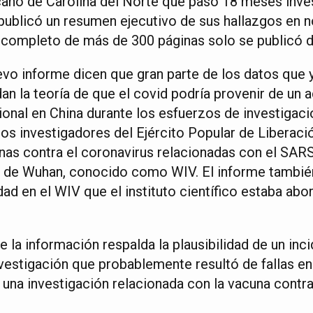
icano de Carolina del Norte que pasó 18 meses inve
 publicó un resumen ejecutivo de sus hallazgos en 
 completo de más de 300 páginas solo se publicó 
evo informe dicen que gran parte de los datos que 
an la teoría de que el covid podría provenir de un 
ional en China durante los esfuerzos de investigaci
los investigadores del Ejército Popular de Liberaci
as contra el coronavirus relacionadas con el SARS
ía de Wuhan, conocido como WIV. El informe tambié
ad en el WIV que el instituto científico estaba abo
 la información respalda la plausibilidad de un inc
nvestigación que probablemente resultó de fallas en
 una investigación relacionada con la vacuna cont