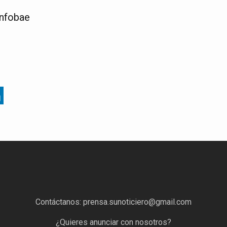
Infobae
Contáctanos:
prensa.sunoticiero@gmail.com
¿Quieres anunciar con nosotros?