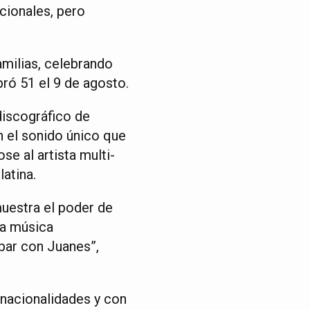
cionales, pero
amilias, celebrando
ró 51 el 9 de agosto.
discográfico de
n el sonido único que
e al artista multi-
atina.
uestra el poder de
ra música
bar con Juanes”,
 nacionalidades y con