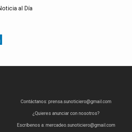
oticia al Día
Contáctanos:
prensa.sunoticiero@gmail.com
¿Quieres anunciar con nosotros?
Escríbenos a:
mercadeo.sunoticiero@gmail.com