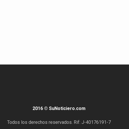
2016 © SuNoticiero.com
Todos los derechos reservados. Rif: J-40176191-7