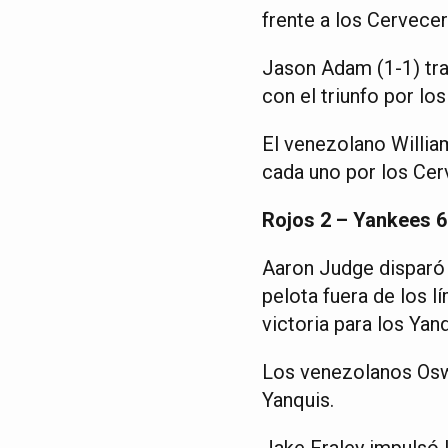
frente a los Cervece
Jason Adam (1-1) tra
con el triunfo por los
El venezolano Willia
cada uno por los Cer
Rojos 2 – Yankees 6
Aaron Judge disparó 
pelota fuera de los l
victoria para los Ya
Los venezolanos Oswa
Yanquis.
Jake Fraley impulsó l