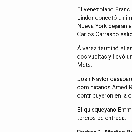
El venezolano Franci
Lindor conectó un imp
Nueva York dejaran en
Carlos Carrasco salió
Álvarez terminó el e
dos vueltas y llevó u
Mets.
Josh Naylor desapare
dominicanos Amed Ro
contribuyeron en la o
El quisqueyano Emman
tercios de entrada.
Padres 1- Medias R