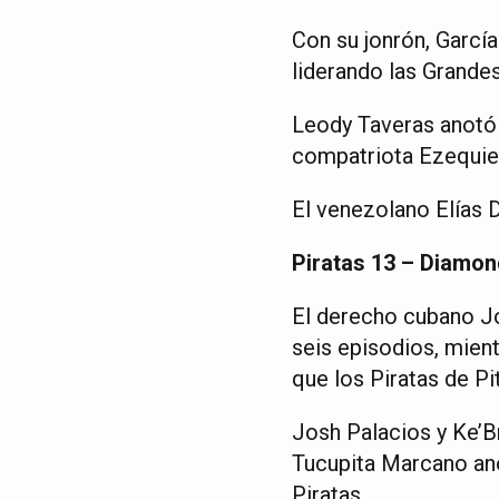
Con su jonrón, García
liderando las Grande
Leody Taveras anotó 
compatriota Ezequiel
El venezolano Elías 
Piratas 13 – Diamo
El derecho cubano Jo
seis episodios, mient
que los Piratas de P
Josh Palacios y Ke’B
Tucupita Marcano ano
Piratas.