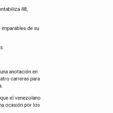
ntabiliza 48,
s imparables de su
s.
 una anotación en
atro carreras para
a.
o que el venezolano
na ocasión por los