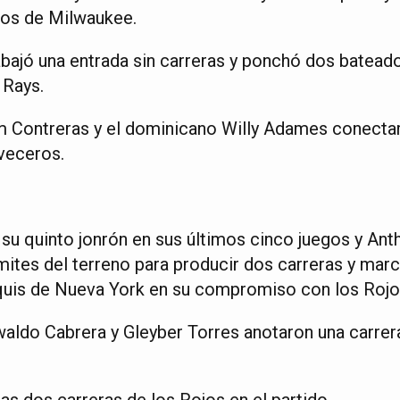
ros de Milwaukee.
bajó una entrada sin carreras y ponchó dos batead
 Rays.
m Contreras y el dominicano Willy Adames conecta
veceros.
su quinto jonrón en sus últimos cinco juegos y Ant
ímites del terreno para producir dos carreras y marc
nquis de Nueva York en su compromiso con los Rojos
ldo Cabrera y Gleyber Torres anotaron una carrera
as dos carreras de los Rojos en el partido.