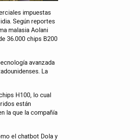
erciales impuestas
idia. Según reportes
rma malasia Aolani
de 36.000 chips B200
 tecnología avanzada
tadounidenses. La
chips H100, lo cual
iridos están
 en la que la compañía
mo el chatbot Dola y