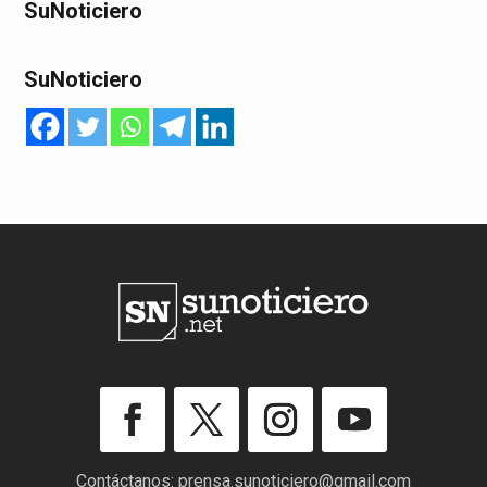
SuNoticiero
SuNoticiero
Contáctanos:
prensa.sunoticiero@gmail.com