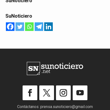
SuNoticiero
SuNoticiero
Contáctanos:
prensa.sunoticiero@gmail.com