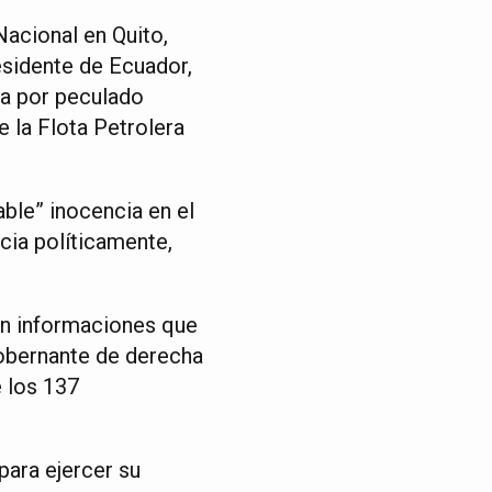
acional en Quito,
esidente de Ecuador,
ca por peculado
e la Flota Petrolera
able” inocencia en el
icia políticamente,
on informaciones que
gobernante de derecha
e los 137
para ejercer su