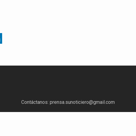
Contáctanos:
prensa.sunoticiero@gmail.com
¿Quieres anunciar con nosotros?
Escríbenos a:
mercadeo.sunoticiero@gmail.com