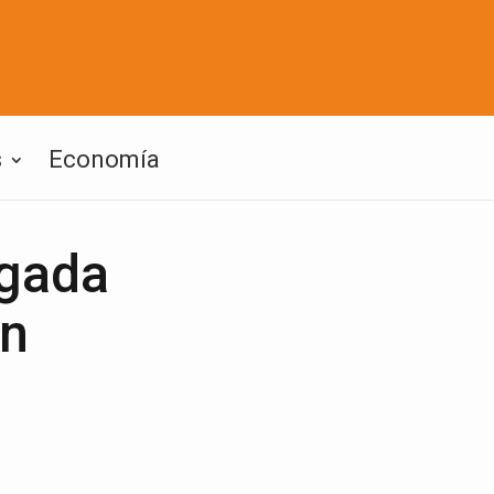
s
Economía
igada
en