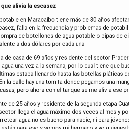
que alivia la escasez
potable en Maracaibo tiene más de 30 años afectan
ez, falla en la frecuencia y problemas de potabili
compra de botellones de agua potable o pipas de c
alente a dos dólares por cada una.
ma de casa de 69 años y residente del sector Prader
l agua una vez a la semana, por lo cual tiene que b
ltimas estaba llenando hasta las botellas pláticas 
 En la calle hay una tomita donde pegamos una mang
 casas, pero ahora con el tanque se me alivia ese p
ante de 25 años y residente de la segunda etapa Cua
sector llega el agua máximo dos veces al mes y por
retear agua no es bueno para nadie, ni para jóvenes
 están para eso y somos mi hermano y yo quienes 