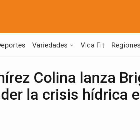
Deportes
Variedades
Vida Fit
Regione
írez Colina lanza Br
er la crisis hídrica 