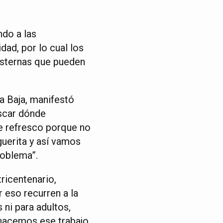
do a las
dad, por lo cual los
isternas que pueden
a Baja, manifestó
uscar dónde
de refresco porque no
uerita y así vamos
roblema”.
tricentenario,
 eso recurren a la
 ni para adultos,
hacemos ese trabajo.