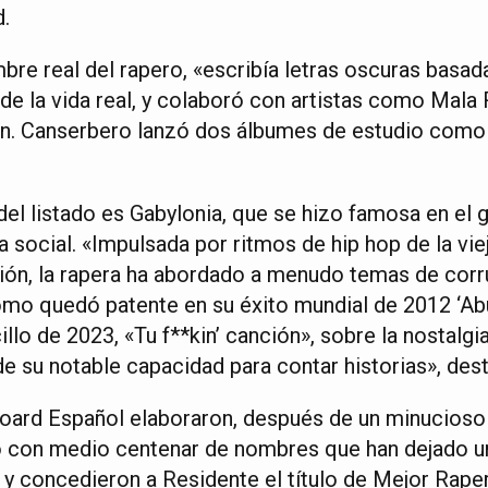
.
re real del rapero, «escribía letras oscuras basada
 de la vida real, y colaboró con artistas como Mala
ón. Canserbero lanzó dos álbumes de estudio como s
del listado es Gabylonia, que se hizo famosa en el
 social. «Impulsada por ritmos de hip hop de la viej
exión, la rapera ha abordado a menudo temas de corr
 como quedó patente en su éxito mundial de 2012 ‘Ab
illo de 2023, «Tu f**kin’ canción», sobre la nostalgi
de su notable capacidad para contar historias», dest
llboard Español elaboraron, después de un minucios
do con medio centenar de nombres que han dejado un
 y concedieron a Residente el título de Mejor Raper