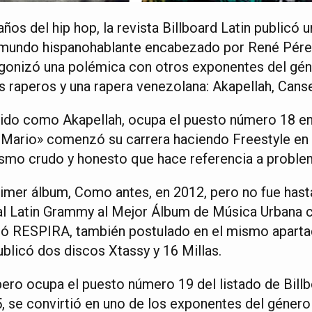
ños del hip hop, la revista Billboard Latin publicó u
 mundo hispanohablante encabezado por René Pér
gonizó una polémica con otros exponentes del géne
 raperos y una rapera venezolana: Akapellah, Canse
do como Akapellah, ocupa el puesto número 18 en e
Mario» comenzó su carrera haciendo Freestyle en l
rismo crudo y honesto que hace referencia a proble
rimer álbum, Como antes, en 2012, pero no fue hast
al Latin Grammy al Mejor Álbum de Música Urbana 
guió RESPIRA, también postulado en el mismo aparta
blicó dos discos Xtassy y 16 Millas.
bero ocupa el puesto número 19 del listado de Bill
, se convirtió en uno de los exponentes del géner