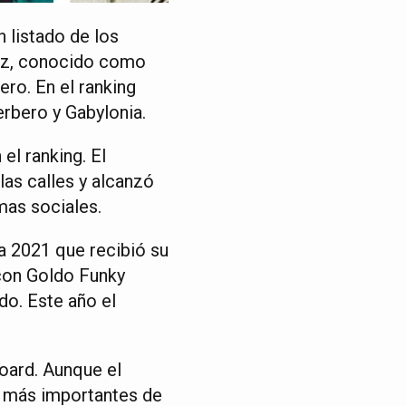
n listado de los
ez, conocido como
ro. En el ranking
rbero y Gabylonia.
l ranking. El
as calles y alcanzó
mas sociales.
a 2021 que recibió su
con Goldo Funky
do. Este año el
board. Aunque el
o más importantes de