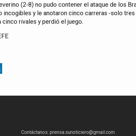
everino (2-8) no pudo contener el ataque de los Br
incogibles y le anotaron cinco carreras -solo tres d
inco rivales y perdió el juego.
EFE
Contáctanos:
prensa.sunoticiero@gmail.com