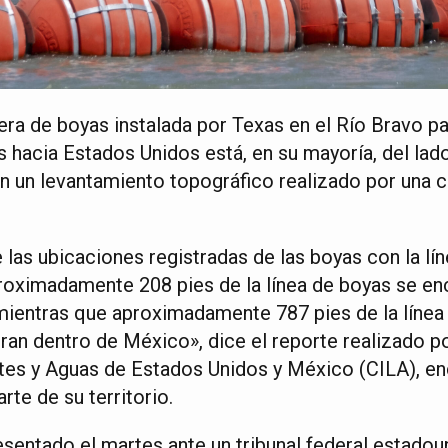
era de boyas instalada por Texas en el Río Bravo par
es hacia Estados Unidos está, en su mayoría, del la
ún un levantamiento topográfico realizado por una c
as ubicaciones registradas de las boyas con la líne
roximadamente 208 pies de la línea de boyas se en
mientras que aproximadamente 787 pies de la línea
ntran dentro de México», dice el reporte realizado p
ites y Aguas de Estados Unidos y México (CILA), e
rte de su territorio.
sentado el martes ante un tribunal federal estado