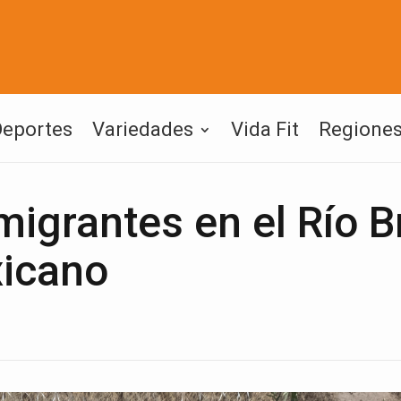
Deportes
Variedades
Vida Fit
Regione
igrantes en el Río B
xicano