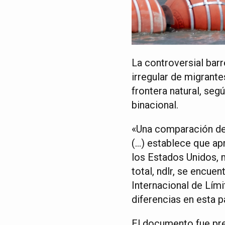
La controversial barr
irregular de migrant
frontera natural, seg
binacional.
«Una comparación de l
(…) establece que ap
los Estados Unidos, 
total, ndlr, se encue
Internacional de Lím
diferencias en esta pa
El documento fue pre