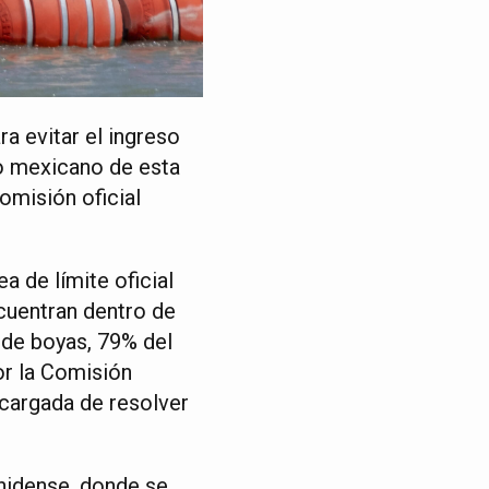
a evitar el ingreso
do mexicano de esta
omisión oficial
a de límite oficial
cuentran dentro de
 de boyas, 79% del
or la Comisión
ncargada de resolver
unidense, donde se