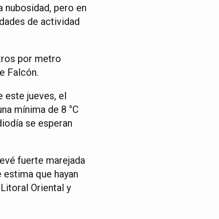
a nubosidad, pero en
idades de actividad
tros por metro
e Falcón.
 este jueves, el
una mínima de 8 °C
iodía se esperan
revé fuerte marejada
se estima que hayan
Litoral Oriental y